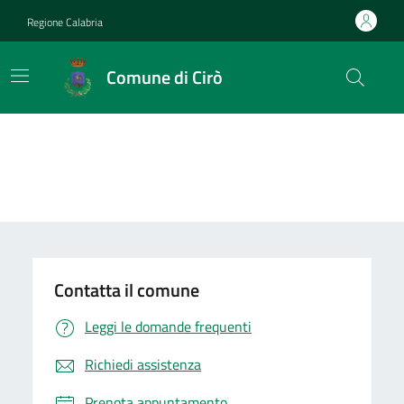
Vai ai contenuti
Vai al footer
Regione Calabria
Comune di Cirò
Contatta il comune
Leggi le domande frequenti
Richiedi assistenza
Prenota appuntamento